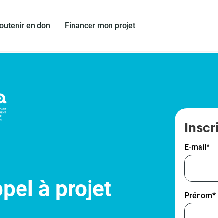
outenir en don
Financer mon projet
Inscr
E-mail
*
pel à projet
Prénom
*