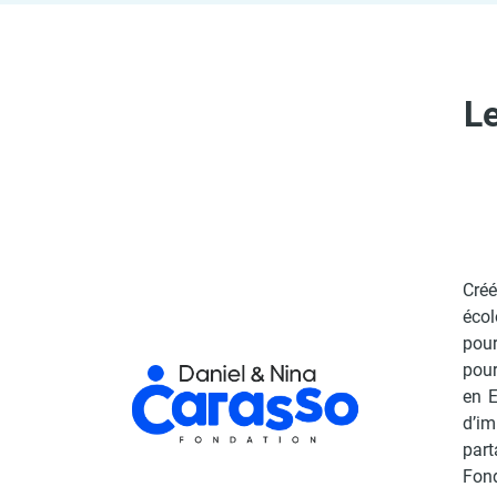
L
Cré
écol
pour
pour
en E
d’im
part
Fond