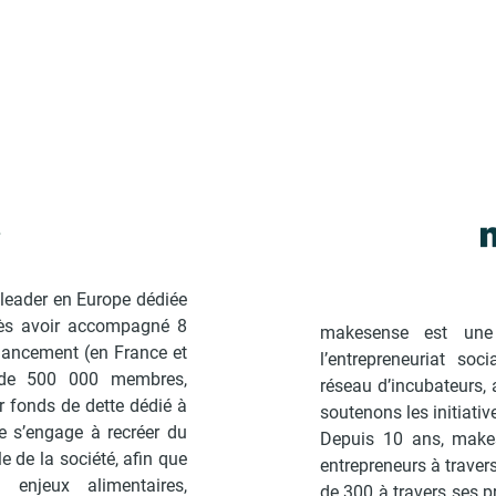
leader en Europe dédiée
près avoir accompagné 8
makesense est une 
inancement (en France et
l’entrepreneuriat so
 de 500 000 membres,
réseau d’incubateurs, 
 fonds de dette dédié à
soutenons les initiativ
se s’engage à recréer du
Depuis 10 ans, make
e de la société, afin que
entrepreneurs à traver
 enjeux alimentaires,
de 300 à travers ses p