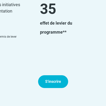
35
initiatives
entation
effet de levier du
programme**
rmis de lever
S'inscrire